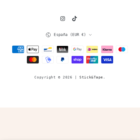
Instagram
TikTok
País/región
España (EUR €)
Métodos
de
pago
Copyright © 2026 |
Stick&Tape
.