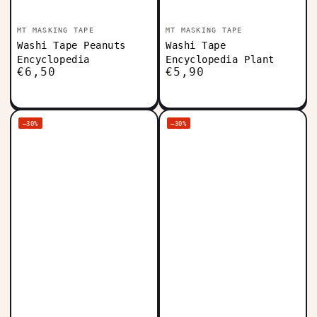
Vendedor:
Vendedor:
MT MASKING TAPE
MT MASKING TAPE
Washi Tape Peanuts
Washi Tape
Encyclopedia
Encyclopedia Plant
€6,50
€5,90
Precio
Precio
regular
regular
–30%
–30%