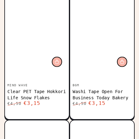
Vendedor:
Vendedor:
MIND WAVE
BGM
Clear PET Tape Hokkori
Washi Tape Open For
Life Snow Flakes
Business Today Bakery
€3,15
€3,15
€4,50
€4,50
Precio
Precio
Precio
Precio
regular
de
regular
de
venta
venta