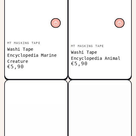
Vendedor:
MT MASKING TAPE
Vendedor:
MT MASKING TAPE
Washi Tape
Washi Tape
Encyclopedia Marine
Encyclopedia Animal
Creature
€5,90
Precio
€5,90
Precio
regular
regular