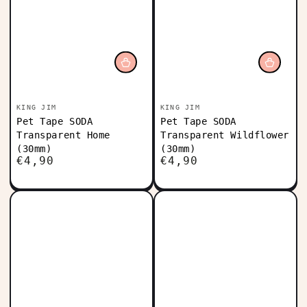
Vendedor:
Vendedor:
KING JIM
KING JIM
Pet Tape SODA
Pet Tape SODA
Transparent Home
Transparent Wildflower
(30mm)
(30mm)
€4,90
€4,90
Precio
Precio
regular
regular