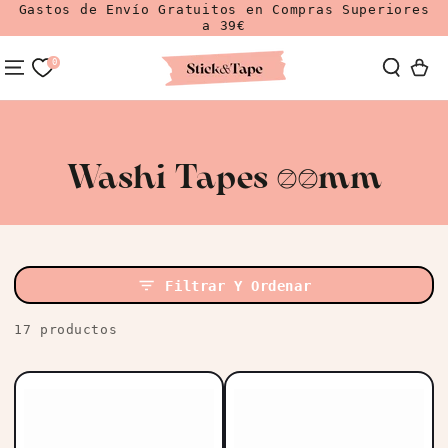
Gastos de Envío Gratuitos en Compras Superiores
Ir Al Contenido
a 39€
0
Carrit
Colección:
Washi Tapes 30mm
Filtrar Y Ordenar
17 productos