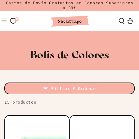
Gastos de Envío Gratuitos en Compras Superiores
Ir Al Contenido
a 39€
0
Carrit
Colección:
Bolis de Colores
Filtrar Y Ordenar
15 productos