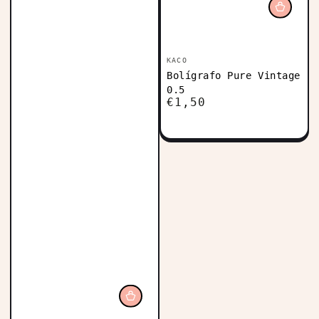
Vendedor:
KACO
Bolígrafo Pure Vintage
0.5
€1,50
Precio
regular