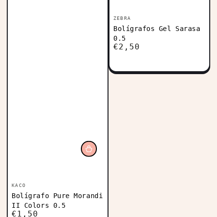
Vendedor:
ZEBRA
Bolígrafos Gel Sarasa
0.5
€2,50
Precio
regular
Vendedor:
KACO
Bolígrafo Pure Morandi
II Colors 0.5
€1,50
Precio