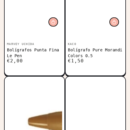
Vendedor:
Vendedor:
MARVEY UCHIDA
KACO
Bolígrafos Punta Fina
Bolígrafo Pure Morandi
Le Pen
Colors 0.5
€2,00
€1,50
Precio
Precio
regular
regular