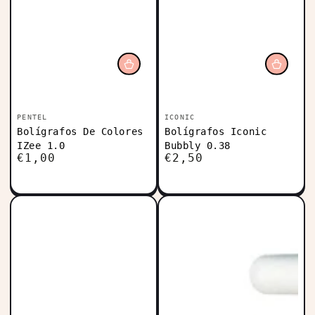
Vendedor:
Vendedor:
PENTEL
ICONIC
Bolígrafos De Colores
Bolígrafos Iconic
IZee 1.0
Bubbly 0.38
€1,00
€2,50
Precio
Precio
regular
regular