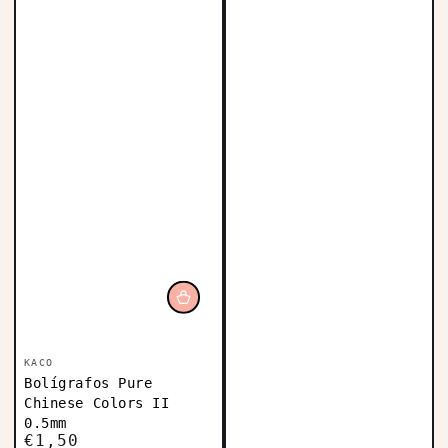
Vendedor:
KACO
Bolígrafos Pure
Chinese Colors II
0.5mm
€1,50
Precio