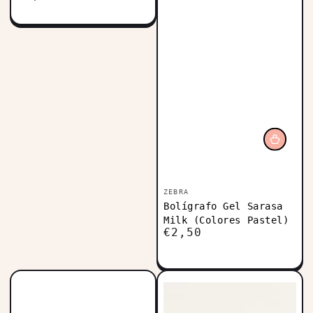
regular
Vendedor:
ZEBRA
Bolígrafo Gel Sarasa
Milk (Colores Pastel)
€2,50
Precio
regular