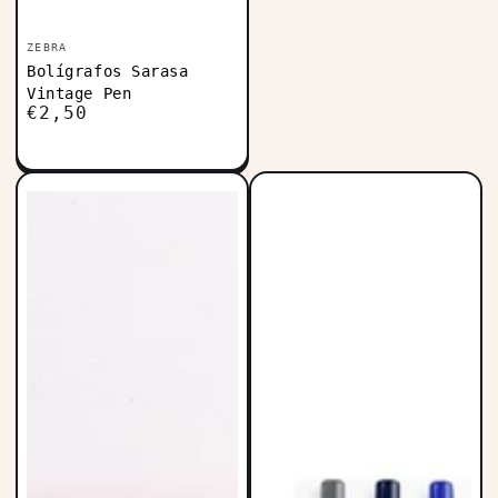
Vendedor:
ZEBRA
Bolígrafos Sarasa
Vintage Pen
€2,50
Precio
regular