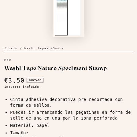
Inicio
/
Washi Tapes 25mm
/
MZW
Washi Tape Nature Speciment Stamp
€3,50
Precio
AGOTADO
regular
Impuesto incluido.
Cinta adhesiva decorativa pre-recortada con
forma de sellos.
Puedes ir arrancando las pegatinas en forma de
sello de una en una por la zona perforada.
Material: papel
Tamaño: