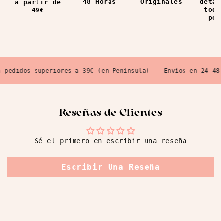
48 Horas
Originales
detal
a partir de
todo
49€
ped
pedidos superiores a 39€ (en Península)
Envíos en 24-48 H
Reseñas de Clientes
Sé el primero en escribir una reseña
Escribir Una Reseña