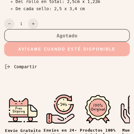
Del rollo en total: 2,5cm x 1,22m
De cada sello: 2,5 x 3,4 cm
Cantidad
Reducir
Aumentar
cantidad
cantidad
Agotado
para
para
Washi
Washi
AVÍSAME CUANDO ESTÉ DISPONIBLE
Tape
Tape
Nature
Nature
Speciment
Speciment
Compartir
Stamp
Stamp
Envíos en 24-
Productos 100%
Mues
Envío Gratuito