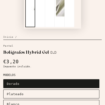
Inicio
/
Pentel
Bolígrafos Hybrid Gel 1.0
€3,20
Precio
regular
Impuesto incluido.
MODELOS
Dorado
Plateado
Blanco