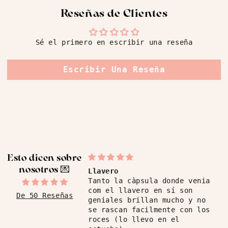
Reseñas de Clientes
Sé el primero en escribir una reseña
Escribir Una Reseña
Esto dicen sobre
nosotros ​💌
ro
Alta calidad
 la càpsula donde venia
No defrauda NB. Preciosos
l llavero en sí son
stickers con foil.
De 50 Reseñas
les brillan mucho y no
scan facilmente con los
 (lo llevo en el