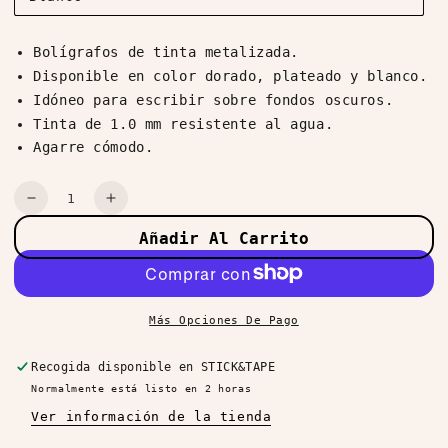
Bolígrafos de tinta metalizada.
Disponible en color dorado, plateado y blanco.
Idóneo para escribir sobre fondos oscuros.
Tinta de 1.0 mm resistente al agua.
Agarre cómodo.
Cantidad
Reducir
Aumentar
cantidad
cantidad
Añadir Al Carrito
para
para
Bolígrafos
Bolígrafos
Hybrid
Hybrid
Gel
Gel
Más Opciones De Pago
1.0
1.0
Recogida disponible en
STICK&TAPE
Normalmente está listo en 2 horas
Ver información de la tienda