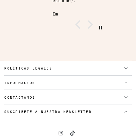
he).
Esmeralda Ruiz
POLÍTICAS LEGALES
INFORMACIÓN
CONTÁCTANOS
SUSCRÍBETE A NUESTRA NEWSLETTER