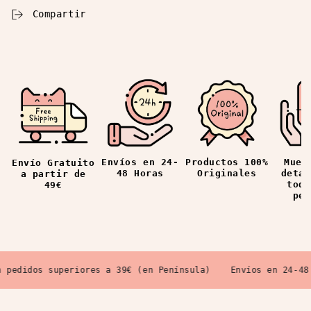
Compartir
Envíos en 24-
Productos 100%
Mues
Envío Gratuito
48 Horas
Originales
detal
a partir de
todo
49€
ped
pedidos superiores a 39€ (en Península)
Envíos en 24-48 H