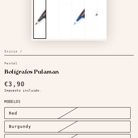
Inicio
/
Pentel
Bolígrafos Pulaman
€3,90
Precio
regular
Impuesto incluido.
MODELOS
Red
Burgundy