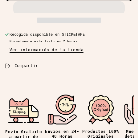
Bolígrafos
Bolígrafos
Pulaman
Pulaman
Recogida disponible en
STICK&TAPE
Normalmente está listo en 2 horas
Ver información de la tienda
Compartir
Envíos en 24-
Productos 100%
Mues
Envío Gratuito
48 Horas
Originales
detal
a partir de