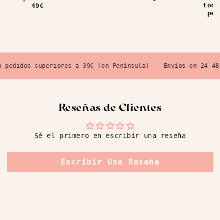
todo
49€
ped
pedidos superiores a 39€ (en Península)
Envíos en 24-48 H
Reseñas de Clientes
Sé el primero en escribir una reseña
Escribir Una Reseña