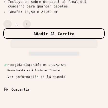
Incluye un sobre de papel al final del
cuaderno para guardar papeles.
Tamaño: 14,50 x 21,50 cm
Cantidad
Reducir
Aumentar
cantidad
cantidad
Añadir Al Carrito
para
para
Bullet
Bullet
Journal
Journal
Entropía
Entropía
A5
A5
Verde
Verde
Recogida disponible en
STICK&TAPE
Normalmente está listo en 2 horas
Ver información de la tienda
Compartir