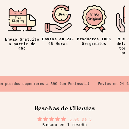
Envíos en 24-
Productos 100%
Mues
Envío Gratuito
48 Horas
Originales
detal
a partir de
todo
49€
ped
pedidos superiores a 39€ (en Península)
Envíos en 24-48 
Reseñas de Clientes
5.00 De 5
Basado en 1 reseña