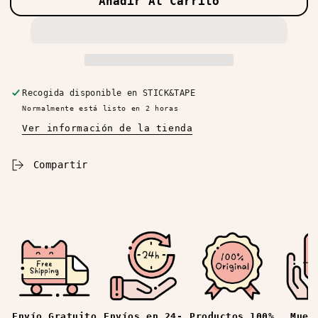
Añadir Al Carrito
para
para
Rotulador
Rotulador
Pincel
Pincel
Sign
Sign
Touch
Touch
(Colores
(Colores
2024)
2024)
Recogida disponible en
STICK&TAPE
Normalmente está listo en 2 horas
Ver información de la tienda
Compartir
Envíos en 24-
Productos 100%
Mues
Envío Gratuito