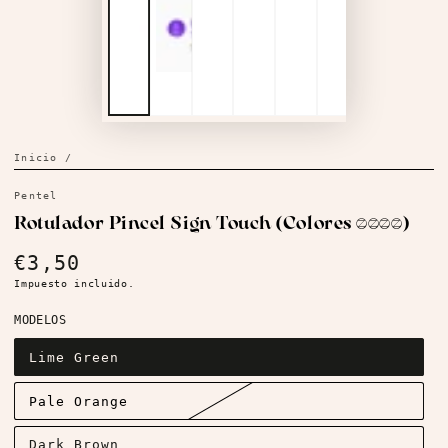
Inicio
/
Pentel
Rotulador Pincel Sign Touch (Colores 2024)
€3,50
Precio
regular
Impuesto incluido.
MODELOS
Lime Green
Pale Orange
Dark Brown