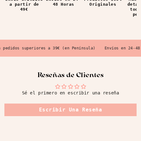
48 Horas
Originales
detal
a partir de
todo
49€
ped
pedidos superiores a 39€ (en Península)
Envíos en 24-48 H
Reseñas de Clientes
Sé el primero en escribir una reseña
Escribir Una Reseña