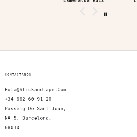
Esmeralda Ruiz
E
tuche).
CONTÁCTANOS
Hola@stickandtape.com
+34 662 60 91 20
Passeig De Sant Joan,
Nº 5, Barcelona,
08010