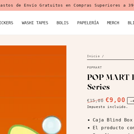
Gastos de Envío Gratuitos en Compras Superiores a 39
ICKERS
WASHI TAPES
BOLIS
PAPELERÍA
MERCH
BL
Inicio
/
POPMART
POP MART Bl
Series
Abrir
medios
€9,00
€15,00
–
2
Precio
Precio
Impuesto incluido.
en
modal
regular
de
venta
Caja Blind Box
El producto co