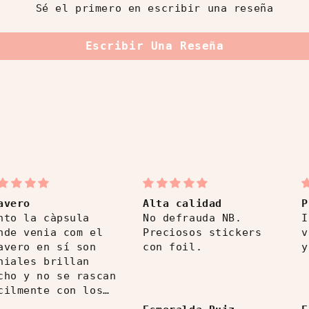
Sé el primero en escribir una reseña
Escribir Una Reseña
avero
Alta calidad
P
nto la càpsula
No defrauda NB.
I
nde venia com el
Preciosos stickers
v
avero en sí son
con foil.
y
niales brillan
cho y no se rascan
cilmente con los
ces (lo llevo en el