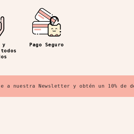
Pago Seguro
 y
 todos
dos
nuestra Newsletter y obtén un 10% de descue