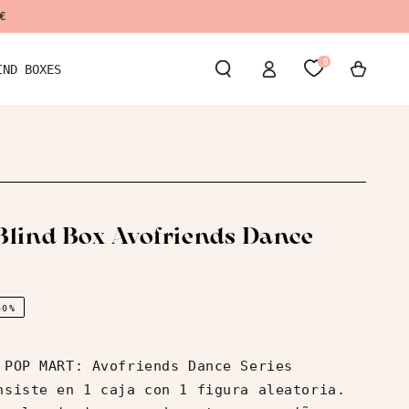
€
Iniciar
0
Carrito
IND BOXES
Sesión
ind Box Avofriends Dance
40%
 POP MART: Avofriends Dance Series
nsiste en 1 caja con 1 figura aleatoria.