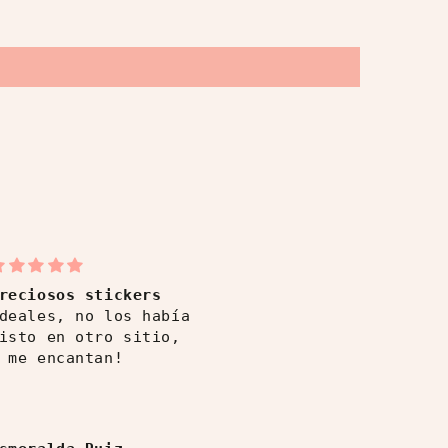
reciosos stickers
Primera compra y no
deales, no los había
última
isto en otro sitio,
Muy buena
 me encantan!
experiencia,
productos de 10 y
atención rápida.