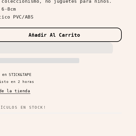
 coleccionismo, no juguetes para niños.
 6-8cm
tico PVC/ABS
Añadir Al Carrito
ar
d
e en
STICK&TAPE
nds
isto en 2 horas
de la tienda
ÍCULOS EN STOCK!