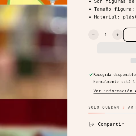
Son figuras de
Tamaño figura:
Material: plás
Cantidad
Reducir
Aument
cantidad
cantida
para
para
Abrir
POP
POP
medios
MART
MART
4
Blind
Blind
en
modal
Box
Box
Recogida disponibl
Avofriends
Avofrie
Normalmente está l
Dance
Dance
Ver información 
Series
Series
SOLO QUEDAN
3
ART
Compartir