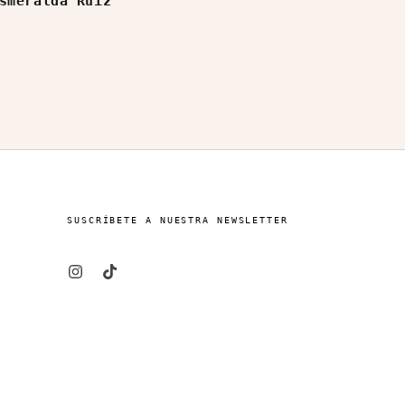
smeralda Ruiz
Esmeralda Ruiz
SUSCRÍBETE A NUESTRA NEWSLETTER
Instagram
TikTok