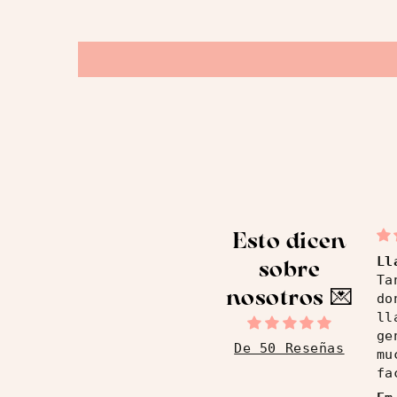
Esto dicen
Ll
sobre
Ta
nosotros ​💌
do
ll
ge
De 50 Reseñas
mu
fa
ro