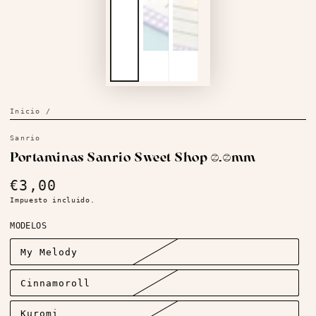
Inicio
/
Sanrio
Portaminas Sanrio Sweet Shop 0.5mm
€3,00
Precio
regular
Impuesto incluido.
MODELOS
My Melody
Cinnamoroll
Kuromi