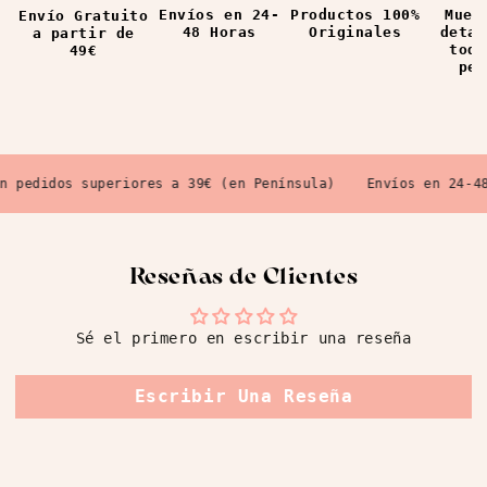
Envíos en 24-
Productos 100%
Mues
Envío Gratuito
48 Horas
Originales
detal
a partir de
todo
49€
ped
pedidos superiores a 39€ (en Península)
Envíos en 24-48 H
Reseñas de Clientes
Sé el primero en escribir una reseña
Escribir Una Reseña