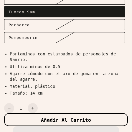
Tuxedo Sam
Pochacco
Pompompurin
Portaminas con estampados de personajes de
Sanrio.
Utiliza minas de 0.5
Agarre cómodo con el aro de goma en la zona
del agarre.
Material: plástico
Tamaño: 14 cm
Cantidad
Reducir
Aumentar
cantidad
cantidad
Añadir Al Carrito
para
para
Portaminas
Portaminas