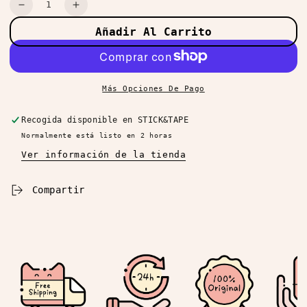
Cantidad
Reducir
Aumentar
cantidad
cantidad
Añadir Al Carrito
para
para
Blind
Blind
Box
Box
Smiski
Smiski
Más Opciones De Pago
Dressing
Dressing
Recogida disponible en
STICK&TAPE
Normalmente está listo en 2 horas
Ver información de la tienda
Compartir