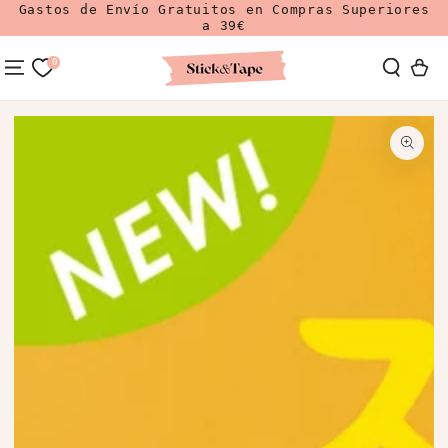
Gastos de Envío Gratuitos en Compras Superiores
Ir Al Contenido
a 39€
0
Carrit
Ir A La
Información Del
Producto
Abrir
medios
1
en
modal