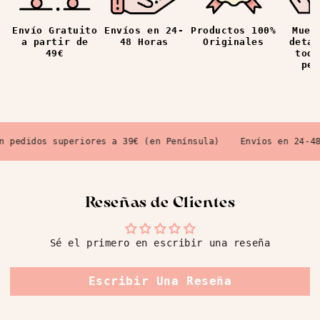
Envíos en 24-
Productos 100%
Mues
Envío Gratuito
48 Horas
Originales
detal
a partir de
todo
49€
ped
 pedidos superiores a 39€ (en Península)
Envíos en 24-48 
Reseñas de Clientes
Sé el primero en escribir una reseña
Escribir Una Reseña