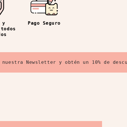
Pago Seguro
 y
 todos
dos
stra Newsletter y obtén un 10% de descuent