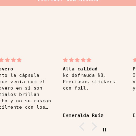
avero
Alta calidad
P
nto la càpsula
No defrauda NB.
I
nde venia com el
Preciosos stickers
v
avero en sí son
con foil.
y
niales brillan
cho y no se rascan
cilmente con los
ces (lo llevo en el
Esmeralda Ruiz
E
tuche).