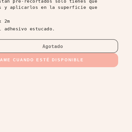
stán pre-recortados solo tienes que
s y aplicarlos en la superficie que
x 2m
l adhesivo estucado.
Agotado
ar
d
SAME CUANDO ESTÉ DISPONIBLE
ra