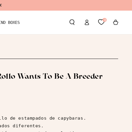
€
Iniciar
0
Carrito
IND BOXES
Sesión
Rollo Wants To Be A Breeder
llo de estampados de capybaras.
ados diferentes.