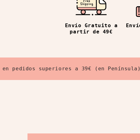
Enví
Envío Gratuito a
partir de 49€
pedidos superiores a 39€ (en Península)