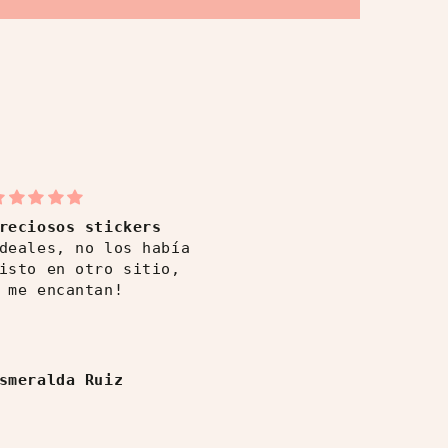
reciosos stickers
Primera compra y no
deales, no los había
última
isto en otro sitio,
Muy buena
 me encantan!
experiencia,
productos de 10 y
atención rápida.
smeralda Ruiz
Esmeralda Ruiz