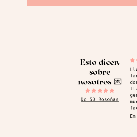
Esto dicen
Ll
sobre
Ta
nosotros ​💌
do
ll
ge
De 50 Reseñas
mu
fa
ro
Em
es