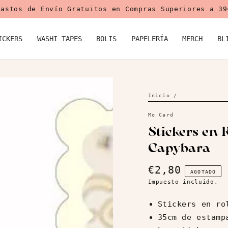
Gastos de Envío Gratuitos en Compras Superiores a 39
ICKERS
WASHI TAPES
BOLIS
PAPELERÍA
MERCH
BL
Inicio
/
Mo Card
Stickers en 
Capybara
Abrir
medios
€2,80
Precio
AGOTADO
2
regular
Impuesto incluido.
en
modal
Stickers en ro
35cm de estamp