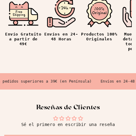
Envíos en 24-
Productos 100%
Mues
Envío Gratuito
48 Horas
Originales
detal
a partir de
todo
49€
ped
pedidos superiores a 39€ (en Península)
Envíos en 24-48 H
Reseñas de Clientes
Sé el primero en escribir una reseña