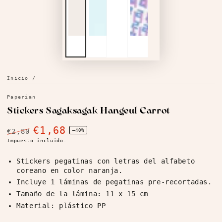
Inicio
/
Paperian
Stickers Sagaksagak Hangeul Carrot
€1,68
€2,80
–40%
Precio
Impuesto incluido.
Precio
regular
de
Stickers pegatinas con letras del alfabeto
venta
coreano en color naranja.
Incluye 1 láminas de pegatinas pre-recortadas.
Tamaño de la lámina: 11 x 15 cm
Material: plástico PP