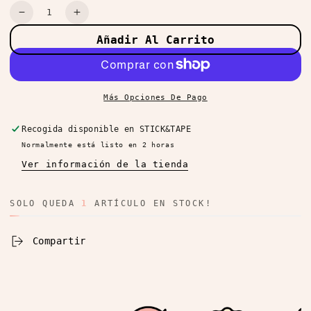
Cantidad
Reducir
Aumentar
cantidad
cantidad
Añadir Al Carrito
para
para
Stickers
Stickers
Sagaksagak
Sagaksagak
Hangeul
Hangeul
Más Opciones De Pago
Carrot
Carrot
Recogida disponible en
STICK&TAPE
Normalmente está listo en 2 horas
Ver información de la tienda
SOLO QUEDA
1
ARTÍCULO EN STOCK!
Compartir