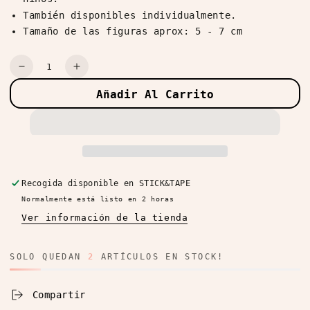
También disponibles individualmente.
Tamaño de las figuras aprox: 5 - 7 cm
Cantidad
Reducir
Aumentar
cantidad
cantidad
Añadir Al Carrito
para
para
Sylvanian
Sylvanian
Families
Families
Familia
Familia
Perro
Perro
Caniche
Caniche
(Disponibles
(Disponibles
Recogida disponible en
STICK&TAPE
Individuales)
Individuales)
Normalmente está listo en 2 horas
Ver información de la tienda
SOLO QUEDAN
2
ARTÍCULOS EN STOCK!
Compartir