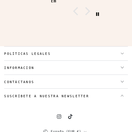
Em
POLÍTICAS LEGALES
INFORMACIÓN
CONTÁCTANOS
SUSCRÍBETE A NUESTRA NEWSLETTER
Instagram
TikTok
País/región
España (EUR €)