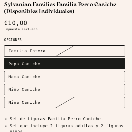
Sylvanian Families Familia Perro Caniche
(Disponibles Individuales)
€10,00
Precio
regular
Impuesto incluido.
OPCIONES
Familia Entera
Papa Caniche
Mama Caniche
Niño Caniche
Niña Caniche
Set de figuras Familia Perro Caniche.
Set que incluye 2 figuras adultas y 2 figuras
niños.