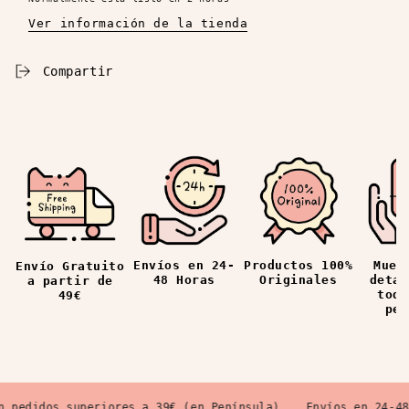
Ver información de la tienda
Compartir
Envíos en 24-
Productos 100%
Mues
Envío Gratuito
48 Horas
Originales
detal
a partir de
todo
49€
ped
pedidos superiores a 39€ (en Península)
Envíos en 24-48 