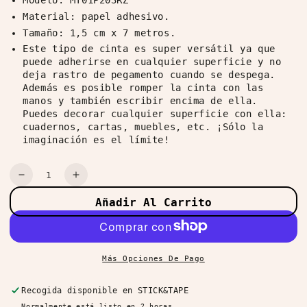
Modelo: MT01P203RZ
Material: papel adhesivo.
Tamaño: 1,5 cm x 7 metros.
Este tipo de cinta es super versátil ya que
puede adherirse en cualquier superficie y no
deja rastro de pegamento cuando se despega.
Además es posible romper la cinta con las
manos y también escribir encima de ella.
Puedes decorar cualquier superficie con ella:
cuadernos, cartas, muebles, etc. ¡Sólo la
imaginación es el límite!
Cantidad
Reducir
Aumentar
cantidad
cantidad
Añadir Al Carrito
para
para
Washi
Washi
Tape
Tape
Pastel
Pastel
Más Opciones De Pago
Ivy
Ivy
Recogida disponible en
STICK&TAPE
Normalmente está listo en 2 horas